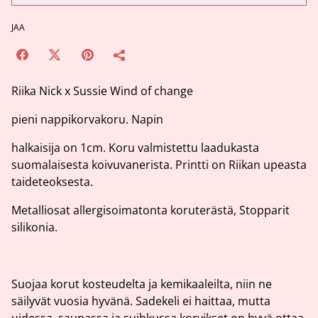
JAA
Riika Nick x Sussie Wind of change
pieni nappikorvakoru. Napin
halkaisija on 1cm. Koru valmistettu laadukasta
suomalaisesta koivuvanerista. Printti on Riikan upeasta
taideteoksesta.
Metalliosat allergisoimatonta koruterästä, Stopparit
silikonia.
Suojaa korut kosteudelta ja kemikaaleilta, niin ne
säilyvät vuosia hyvänä. Sadekeli ei haittaa, mutta
uidessa, saunassa ja suihkussa korvikset on hyvä ottaa