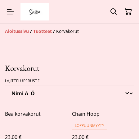
Aloitussivu
/
Tuotteet
/
Korvakorut
Korvakorut
LAJITTELUPERUSTE
Bea korvakorut
Chain Hoop
LOPPUUNMYYTY
23,00 €
23,00 €