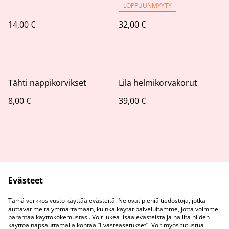
LOPPUUNMYYTY
14,00 €
32,00 €
Tähti nappikorvikset
Lila helmikorvakorut
8,00 €
39,00 €
Evästeet
Ota Yhteyttä
Tietosuojaseloste
Tämä verkkosivusto käyttää evästeitä. Ne ovat pieniä tiedostoja, jotka
Evästeiden käyttö
auttavat meitä ymmärtämään, kuinka käytät palveluitamme, jotta voimme
parantaa käyttökokemustasi. Voit lukea lisää evästeistä ja hallita niiden
käyttöä napsauttamalla kohtaa ”Evästeasetukset”. Voit myös tutustua