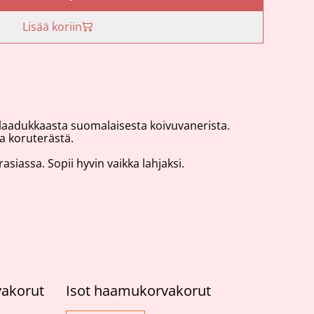
Lisää koriin
 laadukkaasta suomalaisesta koivuvanerista.
a koruterästä.
siassa. Sopii hyvin vaikka lahjaksi.
akorut
Isot haamukorvakorut