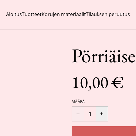
Aloitus
Tuotteet
Korujen materiaalit
Tilauksen peruutus
Pörriäise
10,00 €
MÄÄRÄ