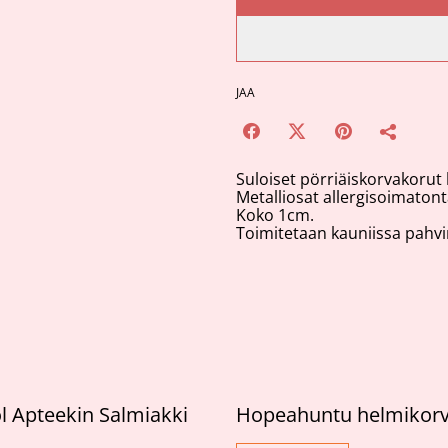
JAA
Suloiset pörriäiskorvakorut
Metalliosat allergisoimatont
Koko 1cm.
Toimitetaan kauniissa pahvira
 Apteekin Salmiakki
Hopeahuntu helmikorv