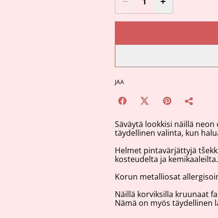
JAA
Säväytä lookkisi näillä neon
täydellinen valinta, kun hal
Helmet pintavärjättyjä tšekk
kosteudelta ja kemikaaleilta.
Korun metalliosat allergisoi
Näillä korviksilla kruunaat f
Nämä on myös täydellinen lah