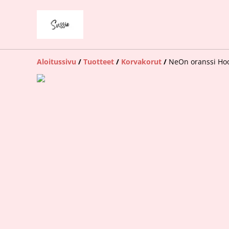
Aloitussivu
/
Tuotteet
/
Korvakorut
/
NeOn oranssi Hoo