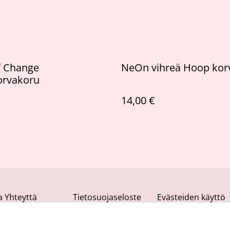
f Change
NeOn vihreä Hoop kor
orvakoru
14,00 €
a Yhteyttä
Tietosuojaseloste
Evästeiden käyttö