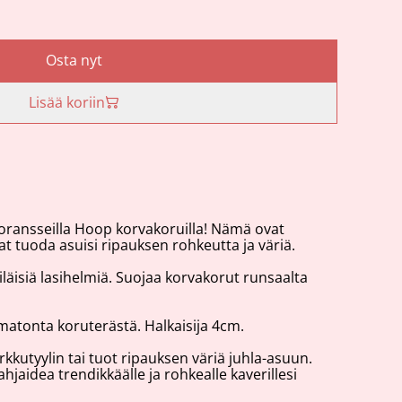
Osta nyt
Lisää koriin
 oransseilla Hoop korvakoruilla! Nämä ovat
uat tuoda asuisi ripauksen rohkeutta ja väriä.
iläisiä lasihelmiä. Suojaa korvakorut runsaalta
matonta koruterästä. Halkaisija 4cm.
arkkutyylin tai tuot ripauksen väriä juhla-asuun.
jaidea trendikkäälle ja rohkealle kaverillesi