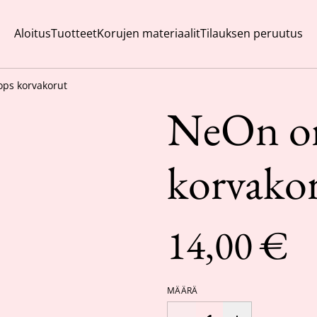
Aloitus
Tuotteet
Korujen materiaalit
Tilauksen peruutus
ps korvakorut
NeOn or
korvako
14,00 €
MÄÄRÄ