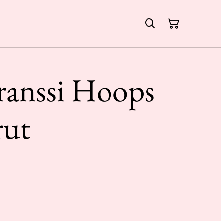
anssi Hoops
rut