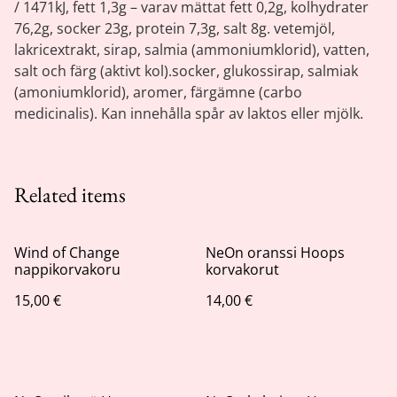
/ 1471kJ, fett 1,3g – varav mättat fett 0,2g, kolhydrater
76,2g, socker 23g, protein 7,3g, salt 8g. vetemjöl,
lakricextrakt, sirap, salmia (ammoniumklorid), vatten,
salt och färg (aktivt kol).socker, glukossirap, salmiak
(amoniumklorid), aromer, färgämne (carbo
medicinalis). Kan innehålla spår av laktos eller mjölk.
Related items
Wind of Change
NeOn oranssi Hoops
nappikorvakoru
korvakorut
15,00 €
14,00 €