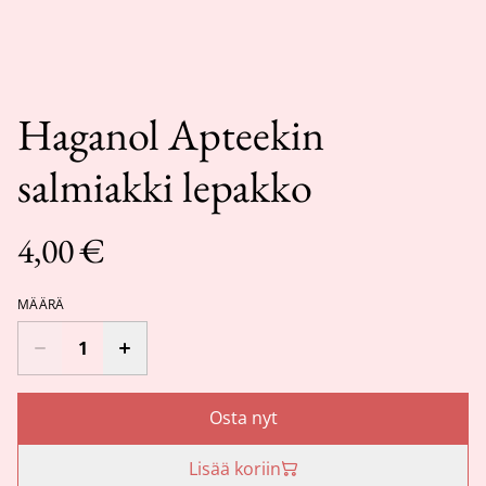
Haganol Apteekin
salmiakki lepakko
4,00 €
MÄÄRÄ
Osta nyt
Lisää koriin