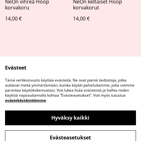
NeOn vihreä Hoop
NeOn keltaiset Hoop
korvakoru
korvakorut
14,00 €
14,00 €
Evästeet
Ota Yhteyttä
Tietosuojaseloste
Tämä verkkosivusto käyttää evästeitä. Ne ovat pieniä tiedostoja, jotka
Evästeiden käyttö
auttavat meitä ymmärtämään, kuinka käytät palveluitamme, jotta voimme
parantaa käyttökokemustasi. Voit lukea lisää evästeistä ja hallita niiden
käyttöä napsauttamalla kohtaa ”Evästeasetukset”. Voit myös tutustua
evästekäytäntöömme
.
Hyväksy kaikki
©
2026
Sussie
Evästeasetukset