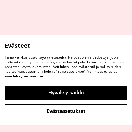
Evästeet
Tämä verkkosivusto käyttää evästeitä. Ne ovat pieniä tiedostoja, jotka
auttavat meitä ymmärtämään, kuinka käytät palveluitamme, jotta voimme
parantaa käyttökokemustasi. Voit lukea lisää evästeistä ja hallita niiden
käyttöä napsauttamalla kohtaa ”Evästeasetukset”. Voit myös tutustua
evästekäytäntöömme
.
Ota Yhteyttä
Tietosuojaseloste
Hyväksy kaikki
Evästeiden käyttö
Evästeasetukset