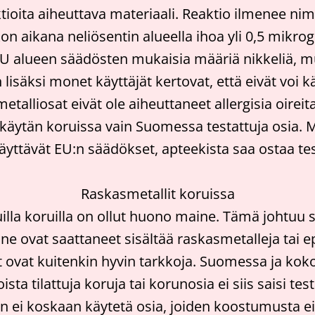
aktioita aiheuttava materiaali. Reaktio ilmenee n
kon aikana neliösentin alueella ihoa yli 0,5 mikro
U alueen säädösten mukaisia määriä nikkeliä, mutta
en lisäksi monet käyttäjät kertovat, että eivät vo
metalliosat eivät ole aiheuttaneet allergisia oireita
 käytän koruissa vain Suomessa testattuja osia. M
täyttävät EU:n säädökset, apteekista saa ostaa teste
Raskasmetallit koruissa
uilla koruilla on ollut huono maine. Tämä johtuu si
 ne ovat saattaneet sisältää raskasmetalleja tai 
 ovat kuitenkin hyvin tarkkoja. Suomessa ja koko
ta tilattuja koruja tai korunosia ei siis saisi te
n ei koskaan käytetä osia, joiden koostumusta ei t