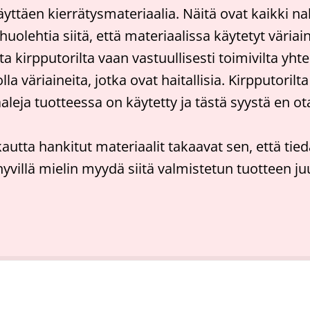
käyttäen kierrätysmateriaalia. Näitä ovat kaikki
olehtia siitä, että materiaalissa käytetyt väriaine
ita kirpputorilta vaan vastuullisesti toimivilta y
a väriaineita, jotka ovat haitallisia. Kirpputorilta
leja tuotteessa on käytetty ja tästä syystä en ota
tta hankitut materiaalit takaavat sen, että tied
yvillä mielin myydä siitä valmistetun tuotteen juu
Yhteyttä
Tietosuojaseloste
Evästeiden käytt