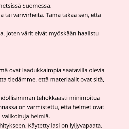
a metsissä Suomessa.
ja tai värivirheitä. Tämä takaa sen, että
ta, joten värit eivät myöskään haalistu
ä ovat laadukkaimpia saatavilla olevia
ta tiedämme, että materiaalit ovat sitä,
hdollisimman tehokkaasti minimoitua
nnassa on varmistettu, että helmet ovat
n valikoituja helmiä.
tykseen. Käytetty lasi on lyijyvapaata.