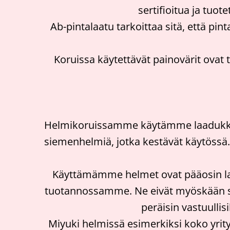
sertifioitua ja tuo
Ab-pintalaatu tarkoittaa sitä, että pint
Koruissa käytettävät painovärit ovat t
Helmikoruissamme käytämme laadukkaita
siemenhelmiä, jotka kestävät käytössä. 
Käyttämämme helmet ovat pääosin la
tuotannossamme. Ne eivät myöskään sisä
peräisin vastuullisi
Miyuki helmissä esimerkiksi koko yrity