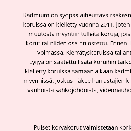
Kadmium on syöpää aiheuttava raskasmeta
koruissa on kielletty vuonna 2011, jote
muutosta myyntiin tulleita koruja, joi
korut tai niiden osa on ostettu. Ennen 
voimassa. Kierrätyskoruissa tai ant
Lyijyä on saatettu lisätä koruihin tar
kielletty koruissa samaan aikaan kadmium
myynnissä. Joskus näkee harrastajien kie
vanhoista sähköjohdoista, videonauhoist
Puiset korvakorut valmistetaan kork