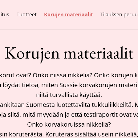
itus
Tuotteet
Korujen materiaalit
Tilauksen peruu
Korujen materiaalit
korut ovat? Onko niissä nikkeliä? Onko korujen k
löydät tietoa, miten Sussie korvakorujen materiaa
niitä turvallista käyttää.
ankitaan Suomesta luotettavilta tukkuliikkeiltä. M
a siitä, mitä myydään ja että testiraportit ovat v
Onko korvakoruissa nikkeliä?
n koruterästä. Koruteräs sisältää usein nikkeliä, 