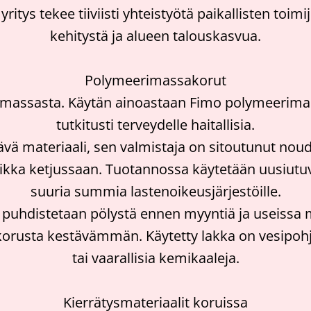
yritys tekee tiiviisti yhteistyötä paikallisten to
kehitystä ja alueen talouskasvua.
Polymeerimassakorut
assasta. Käytän ainoastaan Fimo polymeerimassaa
tutkitusti terveydelle haitallisia.
ävä materiaali, sen valmistaja on sitoutunut no
tiikka ketjussaan. Tuotannossa käytetään uusiutuv
suuria summia lastenoikeusjärjestöille.
uhdistetaan pölystä ennen myyntiä ja useissa ma
 korusta kestävämmän. Käytetty lakka on vesipoh
tai vaarallisia kemikaaleja.
Kierrätysmateriaalit koruissa