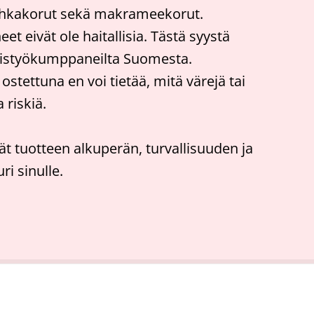
 nahkakorut sekä makrameekorut.
et eivät ole haitallisia. Tästä syystä
hteistyökumppaneilta Suomesta.
 ostettuna en voi tietää, mitä värejä tai
 riskiä.
ät tuotteen alkuperän, turvallisuuden ja
ri sinulle.
ö