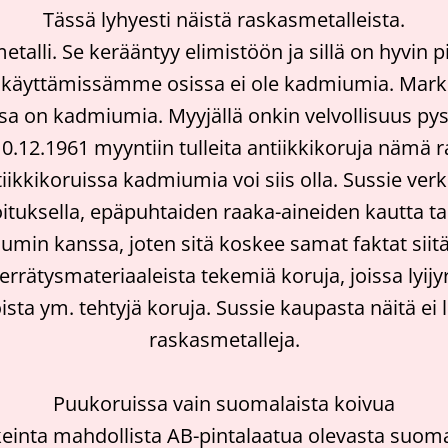
Tässä lyhyesti näistä raskasmetalleista.
lli. Se kerääntyy elimistöön ja sillä on hyvin 
n käyttämissämme osissa ei ole kadmiumia. Markk
ssa on kadmiumia. Myyjällä onkin velvollisuus py
10.12.1961 myyntiin tulleita antiikkikoruja nämä
iikkikoruissa kadmiumia voi siis olla. Sussie verk
koituksella, epäpuhtaiden raaka-aineiden kautta tai
in kanssa, joten sitä koskee samat faktat siitä, e
rrätysmateriaaleista tekemiä koruja, joissa lyijy
a ym. tehtyjä koruja. Sussie kaupasta näitä ei löyd
raskasmetalleja.
Puukoruissa vain suomalaista koivua
einta mahdollista AB-pintalaatua olevasta suoma