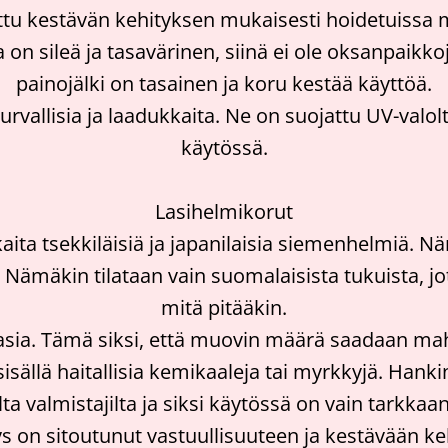
tettu kestävän kehityksen mukaisesti hoidetuiss
a on sileä ja tasavärinen, siinä ei ole oksanpaikko
painojälki on tasainen ja koru kestää käyttöä.
urvallisia ja laadukkaita. Ne on suojattu UV-valol
käytössä.
Lasihelmikorut
 tsekkiläisiä ja japanilaisia siemenhelmiä. Näm
Nämäkin tilataan vain suomalaisista tukuista, jot
mitä pitääkin.
sia. Tämä siksi, että muovin määrä saadaan ma
llä haitallisia kemikaaleja tai myrkkyjä. Hanki
lta valmistajilta ja siksi käytössä on vain tarkkaa
s on sitoutunut vastuullisuuteen ja kestävään kehi