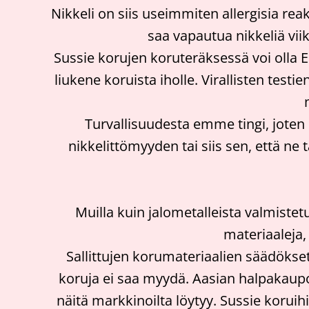
Nikkeli on siis useimmiten allergisia re
saa vapautua nikkeliä vii
Sussie korujen koruteräksessä voi olla E
liukene koruista iholle. Virallisten testi
Turvallisuudesta emme tingi, joten
nikkelittömyyden tai siis sen, että ne 
Muilla kuin jalometalleista valmistet
materiaaleja,
Sallittujen korumateriaalien säädökset
koruja ei saa myydä. Aasian halpakaupois
näitä markkinoilta löytyy. Sussie koruihi