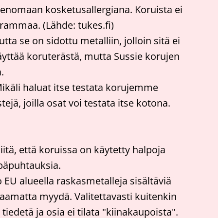
imenomaan kosketusallergiana. Koruista ei
grammaa. (Lähde: tukes.fi)
 se on sidottu metalliin, jolloin sitä ei
i käyttää koruterästä, mutta Sussie korujen
.
ikäli haluat itse testata korujemme
jä, joilla osat voi testata itse kotona.
itä, että koruissa on käytetty halpoja
epäpuhtauksia.
 EU alueella raskasmetalleja sisältäviä
staamatta myydä. Valitettavasti kuitenkin
iedetä ja osia ei tilata "kiinakaupoista".