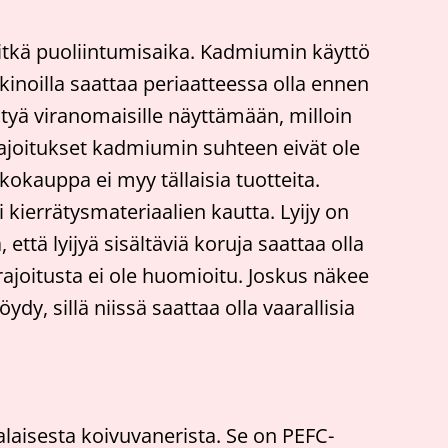
pitkä puoliintumisaika. Kadmiumin käyttö
inoilla saattaa periaatteessa olla ennen
styä viranomaisille näyttämään, milloin
 rajoitukset kadmiumin suhteen eivät ole
kokauppa ei myy tällaisia tuotteita.
 kierrätysmateriaalien kautta. Lyijy on
ttä lyijyä sisältäviä koruja saattaa olla
rajoitusta ei ole huomioitu. Joskus näkee
y, sillä niissä saattaa olla vaarallisia
laisesta koivuvanerista. Se on PEFC-