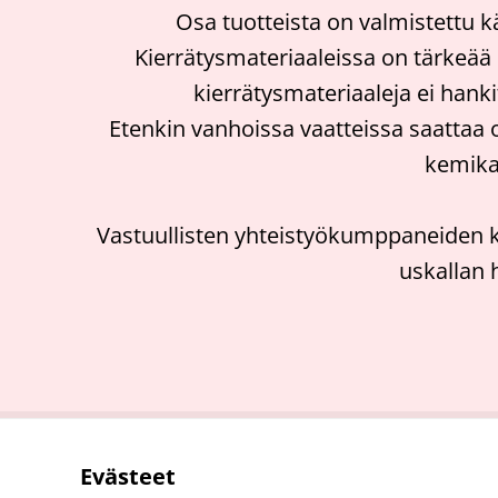
Osa tuotteista on valmistettu 
Kierrätysmateriaaleissa on tärkeää hu
kierrätysmateriaaleja ei hank
Etenkin vanhoissa vaatteissa saattaa oll
kemikaa
Vastuullisten yhteistyökumppaneiden kau
uskallan h
Evästeet
Ota 