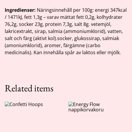
Ingredienser:
Näringsinnehåll per 100g: energi 347kcal
/ 1471kJ, fett 1,3g – varav mättat fett 0,2g, kolhydrater
76,2g, socker 23g, protein 7,3g, salt 8g. vetemjöl,
lakricextrakt, sirap, salmia (ammoniumklorid), vatten,
salt och färg (aktivt kol).socker, glukossirap, salmiak
(amoniumklorid), aromer, färgämne (carbo
medicinalis). Kan innehålla spår av laktos eller mjölk.
Related items