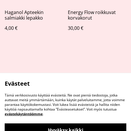
Haganol Apteekin
Energy Flow roikkuvat
salmiakki lepakko
korvakorut
4,00 €
30,00 €
Evästeet
Tämä verkkosivusto käyttää evästeitä. Ne ovat pieniä tiedostoja, jotka
auttavat meitä ymmärtämään, kuinka käytät palveluitamme, jotta voimme
parantaa käyttökokemustasi. Voit lukea lisää evästeistä ja hallita niiden
käyttöä napsauttamalla kohtaa ”Evästeasetukset”. Voit myös tutustua
evästekäytäntöömme
.
Ota Yhteyttä
Tietosuojaseloste
Hyväksy kaikki